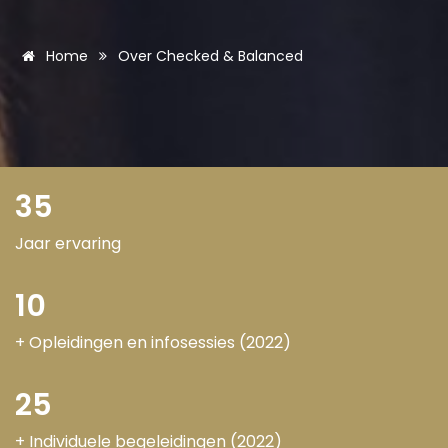
Home
Over Checked & Balanced
35
Jaar ervaring
10
+ Opleidingen en infosessies (2022)
25
+ Individuele begeleidingen (2022)