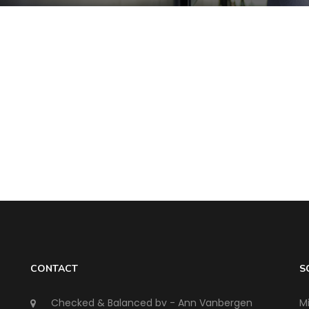
op of dat op termijn
is een enorme zorg minder,
 zou zijn. Op al die
waardoor ik mij voor 100% kan
ik nu een duidelijk
focussen op mijn zaak.
Een hele
ng.
Bert Vanhees
VBdesign
eborne
CONTACT
S
Checked & Balanced bv - Ann Vanbergen
Mi