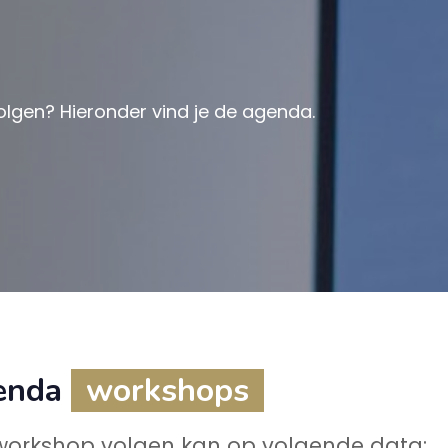
olgen? Hieronder vind je de agenda.
enda
workshops
workshop volgen kan op volgende data: