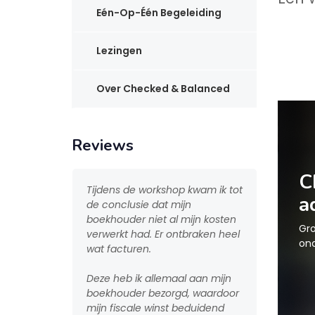
Eén-Op-Één Begeleiding
Lezingen
Over Checked & Balanced
Reviews
C
Tijdens de workshop kwam ik tot
Als starte
a
d
de conclusie dat mijn
je nog niet
boekhouder niet al mijn kosten
graag wete
Gro
g
verwerkt had. Er ontbraken heel
verwachte 
ond
wat facturen.
uitgaven w
Deze heb ik allemaal aan mijn
Ik zou ook 
boekhouder bezorgd, waardoor
woning ko
mijn fiscale winst beduidend
toekomstig