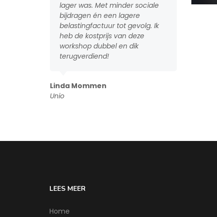
.
lager was. Met minder sociale
geen zicht 
bijdragen én een lagere
wel mogelijk
belastingfactuur tot gevolg. Ik
vragen heb 
heb de kostprijs van deze
antwoord. 
workshop dubbel en dik
geruststelli
terugverdiend!
n
Astrid Vand
Linda Mommen
Advocaat
Unio
LEES MEER
Home