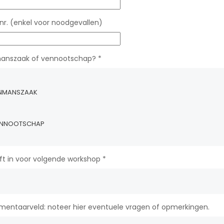
de loop
geruststelling.
wo
uren als
te
 of
r. (enkel voor noodgevallen)
Astrid Vandeborne
Advocaat
Lin
Unio
anszaak of vennootschap?
*
NMANSZAAK
NNOOTSCHAP
jft in voor volgende workshop
*
ntaarveld: noteer hier eventuele vragen of opmerkingen.