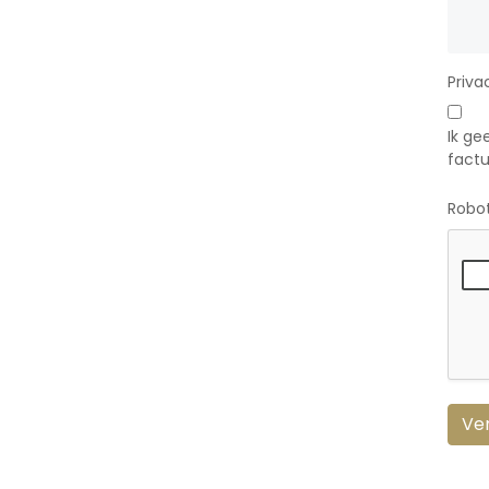
Priva
Ik g
factu
Robo