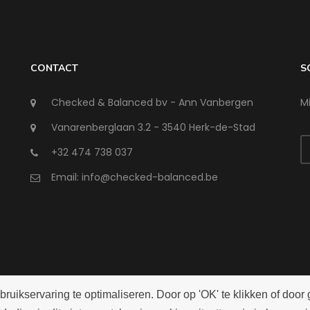
CONTACT
S
Checked & Balanced bv - Ann Vanbergen
Mi
Vanarenberglaan 3.2 - 3540 Herk-de-Stad
+32 474 738 037
Email:
info@checked-balanced.be
ikservaring te optimaliseren. Door op 'OK' te klikken of door 