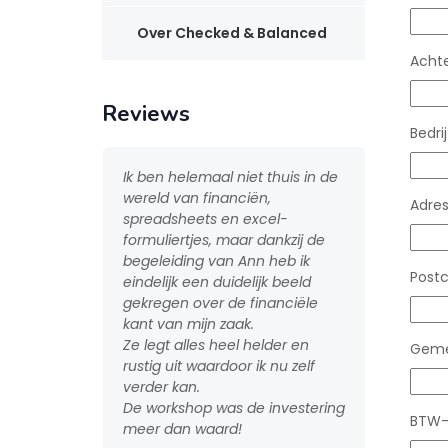
Over Checked & Balanced
Acht
Reviews
Bedri
Ik ben helemaal niet thuis in de
Ik had het gevoel dat 
wereld van financiën,
controle had over hoe
Adre
spreadsheets en excel-
zaak er financieel voo
formuliertjes, maar dankzij de
werkte zonder budget
begeleiding van Ann heb ik
dan ook geen zicht op 
Post
eindelijk een duidelijk beeld
een bepaalde uitgave,
gekregen over de financiële
duurdere opleiding of
kant van mijn zaak.
investeringen in mijn 
Ze legt alles heel helder en
wel kon permitteren.
Geme
rustig uit waardoor ik nu zelf
verder kan.
Na het volgen van de
De workshop was de investering
heb ik een houvast, i
BTW-
meer dan waard!
budget voor belangrij