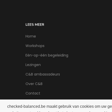
LEES MEER
Home
Workshops
Eén-op-één begeleiding
Lezingen
C&B ambassadeurs
Over C&B
Contact
checked-balanced.be maakt gebruik van cookies om uw gebru