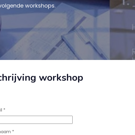
e volgende workshops.
chrijving workshop
il
*
rnaam
*